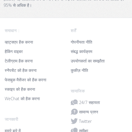
95% से अधिक है।
Footer
समाधान :
शर्तें
व्हाट्सएप हैक करना
गोपनीयता नीति
हैकिंग वाइबर
संबद्ध कार्यक्रम
टेलीग्राम हैक करना
उपयोगकर्ता का समझौता
स्नैपचैट को हैक करना
कुकीज़ नीति
फेसबुक मैसेंजर को हैक करना
स्काइप को हैक करना
सामाजिक
WeChat को हैक करना
24/7 सहायता
सामान्य प्रश्न
जानकारी
Twitter
समीक्षा
हमारे बारे में