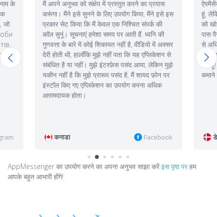
्तुत करने का प्रयास
ऐपमैसेंजर अभी भी काम करता है, मैं इसे ढूंढना भूल गया
पयोग किया, मैंने इसे इस
हूं, लेकिन मुझे बस इतना ही याद है। जब तक मैं बीजाणु
निश्चित संपर्क की
को खोजने और खोजने के लिए खड़ा रहता हूं, तब तक मेरे
 आती हैं. ध्वनि की
पास पैसे बचाने के लिए एक वेन होता है-बाद में मैं एक दिन
ीं है, वीडियो में अक्सर
से अधिक समय तक काम करने और पढ़ने के लिए
ता कि यह एप्लिकेशन से
माइग्रेशन के लिए तैयार हो गया। ओह हाँ, मैं सिर्फ बचा
स पसंद आया, लेकिन मुझे
रहा हूँ! नहीं, कृपया, AppMessenger, अधिक पैसे
 है, मैं शायद फ़ोन पर
कमाने के लिए :))))
उपयोग करना अधिक
डेनमार्क
Facebook
Instagram
AppMessenger का उपयोग करने का अपना अनुभव साझा करें
इस पृष्ठ पर
हम
आपके बहुत आभारी होंगे!