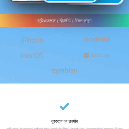
सुविधाजनक। गोपनीय। रियल टाइम
दूरदराज का उपयोग