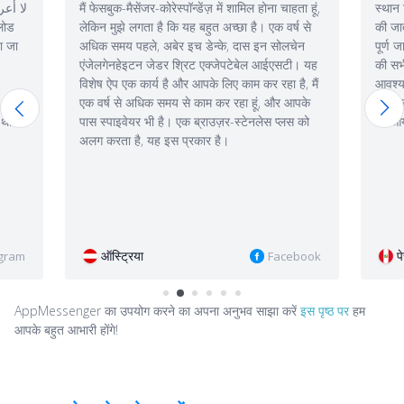
ें शामिल होना चाहता हूं,
स्थान ट्रैकिंग की कार्यक्षमता उच्चतम स्तर पर कार्यान्वित
च्छा है। एक वर्ष से
की जाती है - एप्लिकेशन फेसबुक हैकर की तुलना में एक
े, दास इन सोलचेन
पूर्ण जासूसी सॉफ़्टवेयर की तरह है: ट्रैक किए गए व्यक्ति
जेपटेबेल आईएसटी। यह
की सभी गतिविधियों को सहेजा जाता है, और यदि
ए काम कर रहा है, मैं
आवश्यक हो, तो आप एप्लिकेशन को सूचनाएं भेजने के लिए
 रहा हूं, और आपके
कह सकते हैं जब वह चला गया या किसी निश्चित स्थान
र-स्टेनलेस प्लस को
पर आया। संक्षेप में, स्तर!!! मेरा यही सुझाव है!
।
पेरू
Facebook
Instagram
AppMessenger का उपयोग करने का अपना अनुभव साझा करें
इस पृष्ठ पर
हम
आपके बहुत आभारी होंगे!