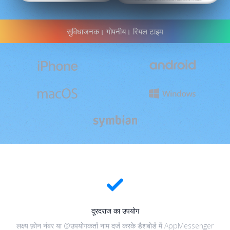
सुविधाजनक। गोपनीय। रियल टाइम
दूरदराज का उपयोग
लक्ष्य फ़ोन नंबर या @उपयोगकर्ता नाम दर्ज करके डैशबोर्ड में AppMessenger