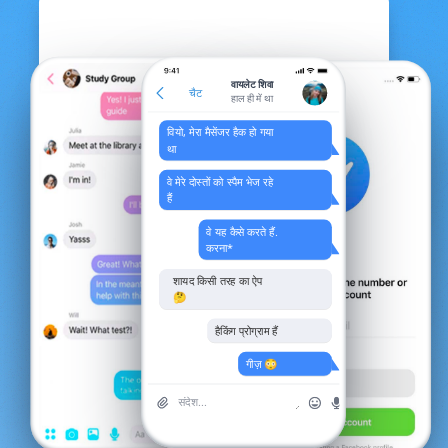
वायलेट शिवा
चैट
हाल ही में था
वियो, मेरा मैसेंजर हैक हो गया
था
वे मेरे दोस्तों को स्पैम भेज रहे
हैं
वे यह कैसे करते हैं.
करना*
शायद किसी तरह का ऐप
🤔
हैकिंग प्रोग्राम हैं
गीज़ 😳