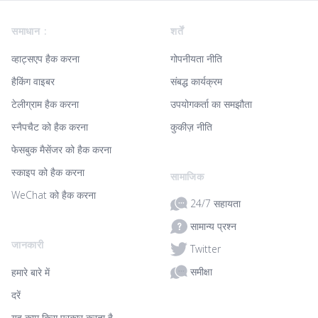
Footer
समाधान :
शर्तें
व्हाट्सएप हैक करना
गोपनीयता नीति
हैकिंग वाइबर
संबद्ध कार्यक्रम
टेलीग्राम हैक करना
उपयोगकर्ता का समझौता
स्नैपचैट को हैक करना
कुकीज़ नीति
फेसबुक मैसेंजर को हैक करना
स्काइप को हैक करना
सामाजिक
WeChat को हैक करना
24/7 सहायता
सामान्य प्रश्न
जानकारी
Twitter
समीक्षा
हमारे बारे में
दरें
यह काम किस प्रकार करता है