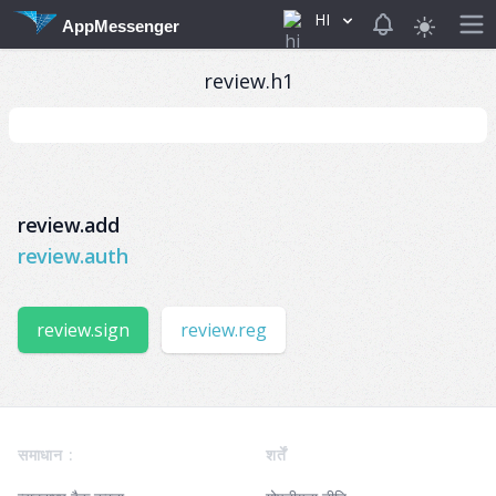
HI
View notificat
AppMessenger
review.h1
review.add
review.auth
review.sign
review.reg
Footer
समाधान :
शर्तें